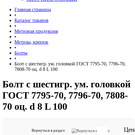
Главная страница
•
Каталог товаров
•
Метизная продукция
•
Метизы, крепеж
•
Болты
•
Болт с шестигр. ум. головкой ГОСТ 7795-70, 7796-70,
7808-70 оц. d 8 L 100
Болт с шестигр. ум. головкой
ГОСТ 7795-70, 7796-70, 7808-
70 оц. d 8 L 100
Цен
Артикул:
Вернуться в раздел
38839370