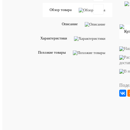
Обзор товара
Характе
Описание
Артикул
3883937
Все
характе
Характеристики
Похожие товары
доста
Поде