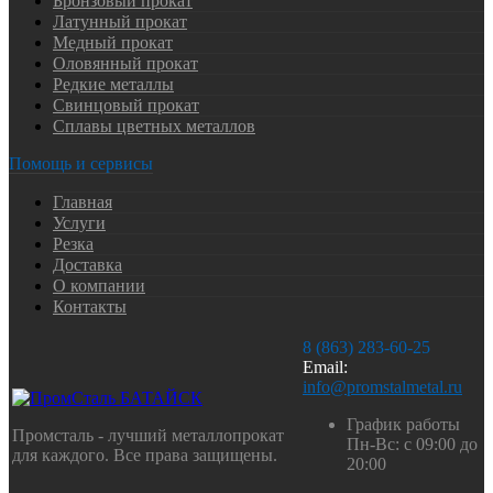
Бронзовый прокат
Латунный прокат
Медный прокат
Оловянный прокат
Редкие металлы
Свинцовый прокат
Сплавы цветных металлов
Помощь и сервисы
Главная
Услуги
Резка
Доставка
О компании
Контакты
8 (863) 283-60-25
Email:
info@promstalmetal.ru
График работы
Промсталь - лучший металлопрокат
Пн-Вс: с 09:00 до
для каждого. Все права защищены.
20:00