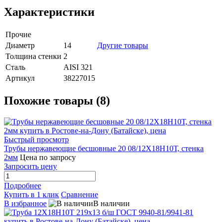
Характеристики
Прочие
Диаметр
14
Другие товары
Толщина стенки
2
Сталь
AISI 321
Артикул
38227015
Похожие товары (8)
Быстрый просмотр
Трубы нержавеющие бесшовные 20 08/12Х18Н10Т, стенка
2мм
Цена по запросу
Запросить цену
Подробнее
Купить в 1 клик
Сравнение
В избранное
В наличии