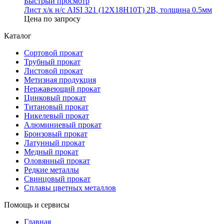
Быстрый просмотр
Лист х/к н/с AISI 321 (12Х18Н10T) 2B, толщина 0.5мм
Цена по запросу
Каталог
Сортовой прокат
Трубный прокат
Листовой прокат
Метизная продукция
Нержавеющий прокат
Цинковый прокат
Титановый прокат
Никелевый прокат
Алюминиевый прокат
Бронзовый прокат
Латунный прокат
Медный прокат
Оловянный прокат
Редкие металлы
Свинцовый прокат
Сплавы цветных металлов
Помощь и сервисы
Главная