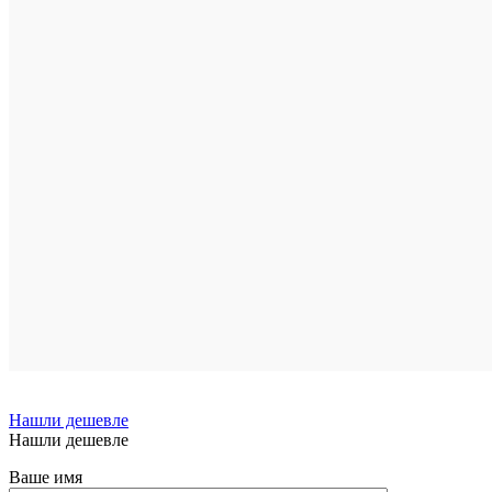
Подробн
Купить
в
1
клик
Сравнен
В
избранн
В
наличии
Нашли дешевле
Нашли дешевле
Ваше имя