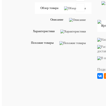
Обзор товара
Характе
Описание
Артикул
3883929
Все
характе
Характеристики
Похожие товары
доста
Поде