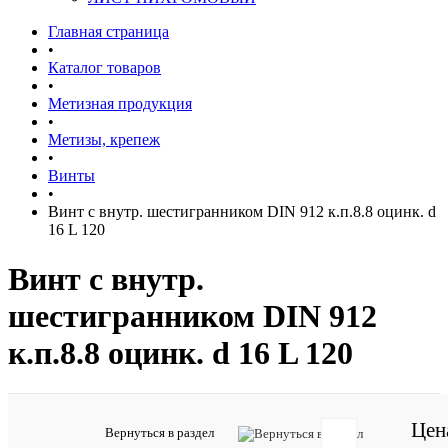
Главная страница
•
Каталог товаров
•
Метизная продукция
•
Метизы, крепеж
•
Винты
•
Винт с внутр. шестигранником DIN 912 к.п.8.8 оцинк. d
16 L 120
Винт с внутр.
шестигранником DIN 912
к.п.8.8 оцинк. d 16 L 120
Цен
Артикул:
Вернуться в раздел
38839296