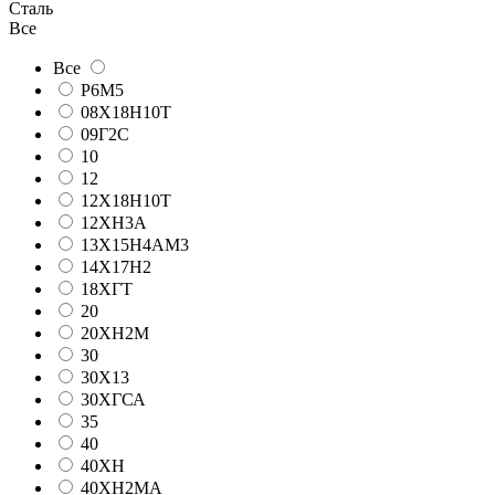
Сталь
Все
Все
Р6М5
08Х18Н10Т
09Г2С
10
12
12Х18Н10Т
12ХН3А
13Х15Н4АМ3
14Х17Н2
18ХГТ
20
20ХН2М
30
30Х13
30ХГСА
35
40
40ХН
40ХН2МА