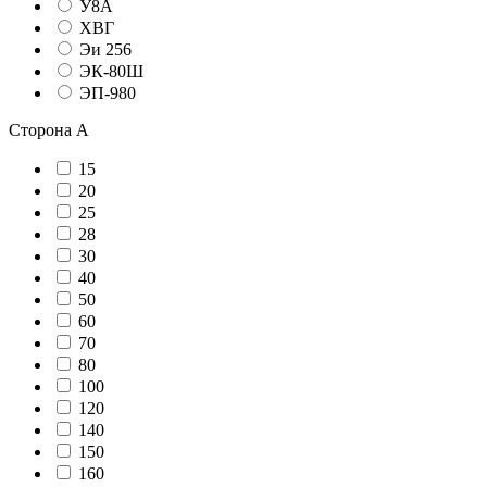
У8А
ХВГ
Эи 256
ЭК-80Ш
ЭП-980
Сторона А
15
20
25
28
30
40
50
60
70
80
100
120
140
150
160