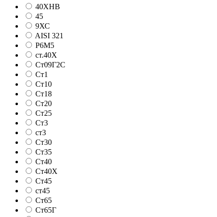
40ХНВ
45
9ХС
AISI 321
Р6М5
ст.40Х
Ст09Г2С
Ст1
Ст10
Ст18
Ст20
Ст25
Ст3
ст3
Ст30
Ст35
Ст40
Ст40Х
Ст45
ст45
Ст65
Ст65Г