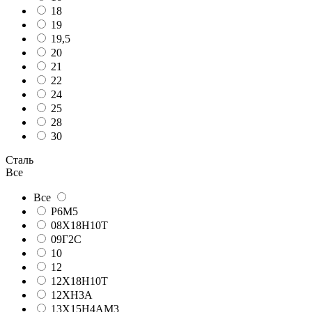
18
19
19,5
20
21
22
24
25
28
30
Сталь
Все
Все
Р6М5
08Х18Н10Т
09Г2С
10
12
12Х18Н10Т
12ХН3А
13Х15Н4АМ3