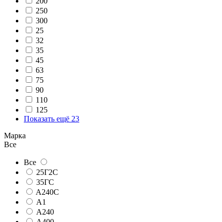
200
250
300
25
32
35
45
63
75
90
110
125
Показать ещё 23
Марка
Все
Все
25Г2С
35ГС
A240C
А1
А240
А400