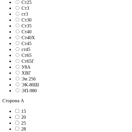
Ст25
Ст3
ст3
Ст30
Ст35
Ст40
Ст40Х
Ст45
ст45
Ст65
Ст65Г
У8А
ХВГ
Эи 256
ЭК-80Ш
ЭП-980
Сторона А
15
20
25
28