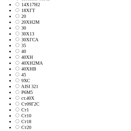
14Х17Н2
18ХГТ
20
20ХН2М
30
30Х13
30ХГСА
35
40
40ХН
40ХН2МА
40ХНВ
45
9ХС
AISI 321
Р6М5
ст.40Х
Ст09Г2С
Ст1
Ст10
Ст18
Ст20